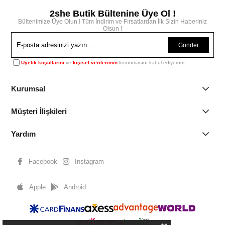
2she Butik Bültenine Üye Ol !
Bültenimize Üye Olun ! Tüm İndirim ve Fırsatlardan İlk Sizin Haberiniz
Olsun !
Gönder
Üyelik koşullarını
ve
kişisel verilerimin
korunmasını kabul ediyorum.
Kurumsal
Müşteri İlişkileri
Yardım
Facebook
Instagram
Apple
Android