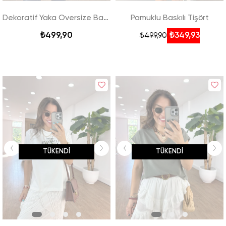
Dekoratif Yaka Oversize Basic Tshirt - Ekru
Pamuklu Baskılı Tişört
₺499,90
₺349,93
₺499,90
TÜKENDI
TÜKENDI