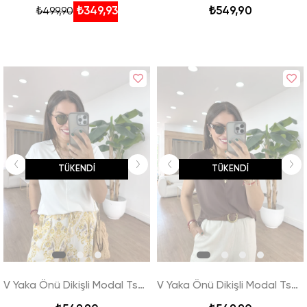
₺349,93
₺549,90
₺499,90
TÜKENDI
TÜKENDI
V Yaka Önü Dikişli Modal Tshirt - Beyaz
V Yaka Önü Dikişli Modal Tshirt - Kahverengi