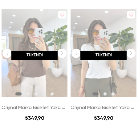
TÜKENDI
TÜKENDI
Orijinal Marka Bisiklet Yaka Tshirt - Kahverengi
Orijinal Marka Bisiklet Yaka Tshirt - Beyaz
₺349,90
₺349,90