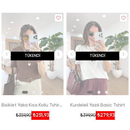
TÜKENDI
TÜKENDI
Bisiklet Yaka Kısa Kollu Tshirt - Kahverengi
Kurdeleli Yazılı Basic Tshirt
₺251,93
₺279,93
₺359,90
₺399,90