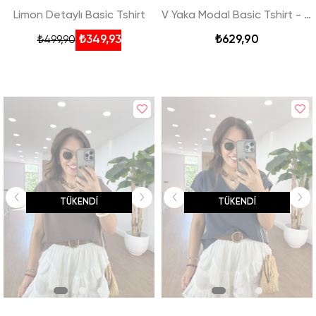
Limon Detaylı Basic Tshirt
V Yaka Modal Basic Tshirt - Haki
₺349,93
₺629,90
₺499,90
TÜKENDI
TÜKENDI