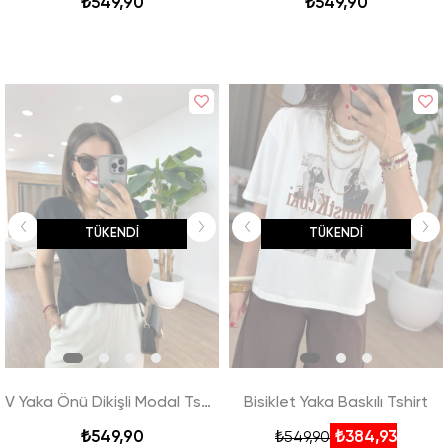
₺549,90
₺549,90
TÜKENDI
TÜKENDI
V Yaka Önü Dikişli Modal Tshirt - Siyah
Bisiklet Yaka Baskılı Tshirt
₺549,90
₺384,93
₺549,90