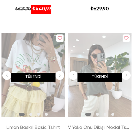
₺440,93
₺629,90
₺629,90
TÜKENDI
TÜKENDI
Limon Baskılı Basic Tshirt
V Yaka Önü Dikişli Modal Tshirt - Haki