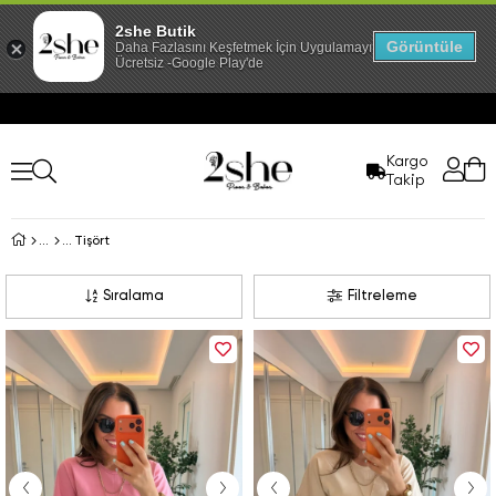
2she Butik
Görüntüle
Daha Fazlasını Keşfetmek İçin Uygulamayı İndir!
Ücretsiz -Google Play'de
Kargo
Takip
Tişört
Sıralama
Filtreleme