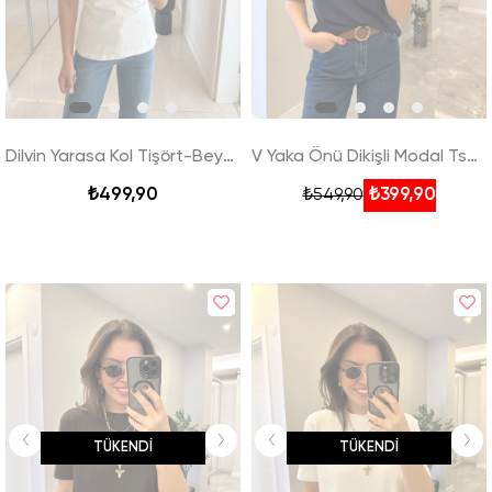
Dilvin Yarasa Kol Tişört-Beyaz
V Yaka Önü Dikişli Modal Tshirt - Lacivert
₺499,90
₺399,90
₺549,90
TÜKENDI
TÜKENDI