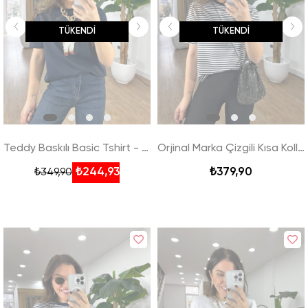
TÜKENDI
TÜKENDI
Teddy Baskılı Basic Tshirt - Lacivert
Orjinal Marka Çizgili Kısa Kollu Basic Tshirt - Siyah
₺244,93
₺379,90
₺349,90