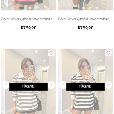
Polo Yaka Çizgili Sweatshirt - Kırmızı
Polo Yaka Çizgili Sweatshirt - Lacivert
₺799,90
₺799,90
TÜKENDI
TÜKENDI