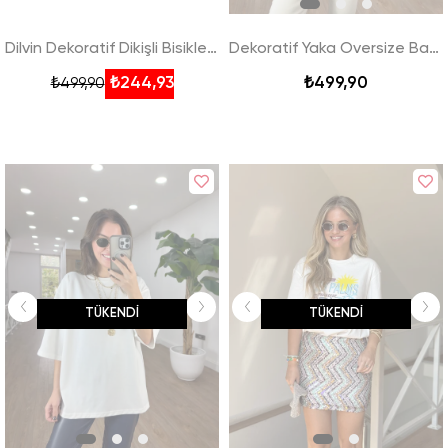
Dilvin Dekoratif Dikişli Bisiklet Yaka Tshirt - Beyazz
Dekoratif Yaka Oversize Basic Tshirt - Siyah
₺244,93
₺499,90
₺499,90
TÜKENDI
TÜKENDI