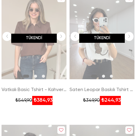
TÜKENDI
TÜKENDI
Vatkalı Basic Tshirt - Kahverengi
Saten Leopar Baskılı Tshirt - Beyaz
₺384,93
₺244,93
₺549,90
₺349,90