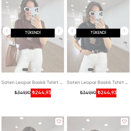
TÜKENDI
TÜKENDI
Saten Leopar Baskılı Tshirt - Kahverengi
Saten Leopar Baskılı Tshirt - Siyah
₺244,93
₺244,93
₺349,90
₺349,90