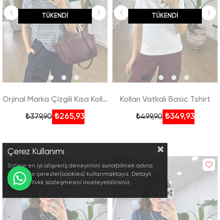
TÜKENDI
TÜKENDI
Orjinal Marka Çizgili Kısa Kollu Basic Tshirt - Lacivert
Kolları Vatkalı Basic Tshirt
₺265,93
₺349,93
₺379,90
₺499,90
Çerez Kullanımı
Sizlere en iyi alışveriş deneyimini sunabilmek adına
sitemizde çerezler(cookies) kullanmaktayız. Detaylı
bilgi için Kvkk sözleşmesini inceleyebilirsiniz.