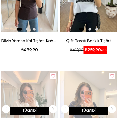
Dilvin Yarasa Kol Tişört-Kahve
Çift Tarafı Baskılı Tişört
₺499,90
₺259,90
₺419,90
%38
TÜKENDI
TÜKENDI