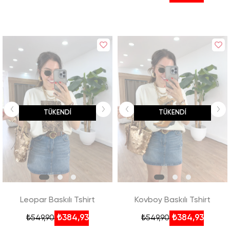
TÜKENDI
TÜKENDI
Leopar Baskılı Tshirt
Kovboy Baskılı Tshirt
₺384,93
₺384,93
₺549,90
₺549,90