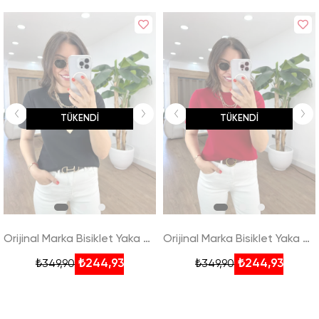
TÜKENDI
TÜKENDI
Orijinal Marka Bisiklet Yaka Tshirt - Siyah
Orijinal Marka Bisiklet Yaka Tshirt - Kırmızı
₺244,93
₺244,93
₺349,90
₺349,90