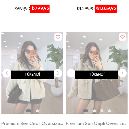
₺799,92
₺1.039,92
₺999,90
₺1.299,90
TÜKENDI
TÜKENDI
Premium Seri Cepli Oversize Kürk - Bej
Premium Seri Cepli Oversize Kürk - Açık Vizon