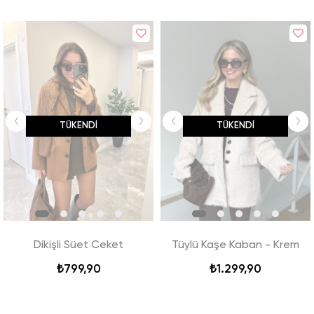
TÜKENDI
TÜKENDI
Dikişli Süet Ceket
Tüylü Kaşe Kaban - Krem
₺799,90
₺1.299,90