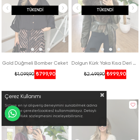
TÜKENDI
TÜKENDI
Gold Düğmeli Bomber Ceket
Dolgun Kürk Yaka Kısa Deri Ceket
₺799,90
₺999,90
₺1.099,90
₺2.499,90
Çerez Kullanımı
Sizlere en iyi alışveriş deneyimini sunabilmek adına
sitemizde çerezler(cookies) kullanmaktayız. Detaylı
bilgi için Kvkk sözleşmesini inceleyebilirsiniz.