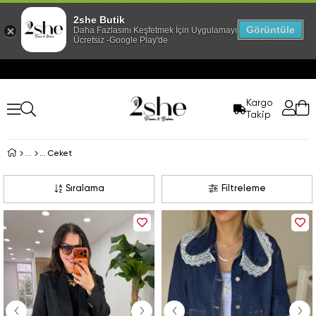
2she Butik
Görüntüle
Daha Fazlasını Keşfetmek İçin Uygulamayı İndir!
Ücretsiz -Google Play'de
Kargo
Takip
Ceket
Sıralama
Filtreleme