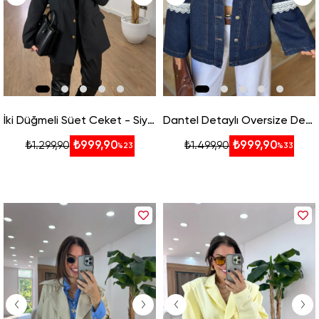
İki Düğmeli Süet Ceket - Siyah
Dantel Detaylı Oversize Denim Ceket
₺999,90
₺999,90
₺1.299,90
₺1.499,90
%23
%33