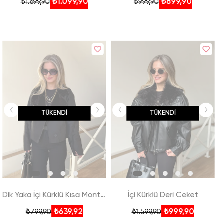
₺1.099,90
₺899,90
₺1.699,90
₺999,90
TÜKENDI
TÜKENDI
Dik Yaka İçi Kürklü Kısa Mont - Siyah
İçi Kürklü Deri Ceket
₺639,92
₺999,90
₺799,90
₺1.599,90