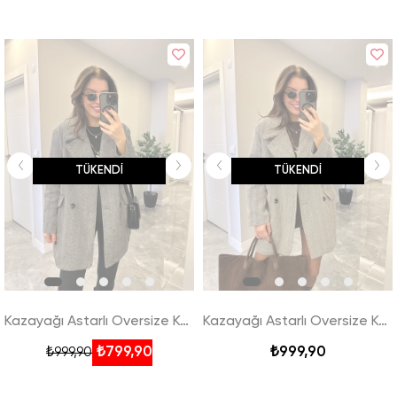
TÜKENDI
TÜKENDI
Kazayağı Astarlı Oversize Kaban - Siyah
Kazayağı Astarlı Oversize Kaban - Kahverengi
₺799,90
₺999,90
₺999,90