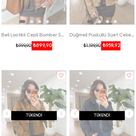
Beli Lastikli Cepli Bomber Süet Ceket - Kahverengi
Düğmeli Püsküllü Süet Ceket - Bej
₺899,90
₺959,92
₺999,90
₺1.199,90
TÜKENDI
TÜKENDI