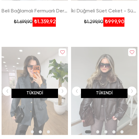
Beli Bağlamalı Fermuarlı Deri Ceket
İki Düğmeli Süet Ceket - Sütlü Kahve
₺1.359,92
₺999,90
₺1.699,90
₺1.299,90
TÜKENDI
TÜKENDI