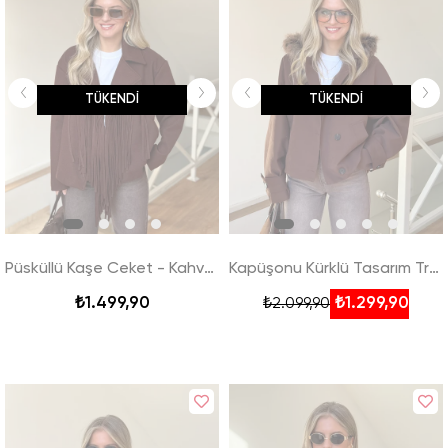
TÜKENDI
TÜKENDI
Püsküllü Kaşe Ceket - Kahverengi
Kapüşonu Kürklü Tasarım Trenç - Kahverengi
₺1.499,90
₺1.299,90
₺2.099,90