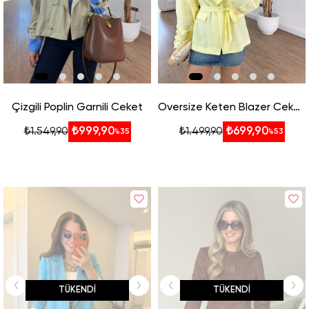
Çizgili Poplin Garnili Ceket
Oversize Keten Blazer Ceket - Sarı
₺999,90
₺699,90
₺1.549,90
₺1.499,90
%35
%53
TÜKENDI
TÜKENDI