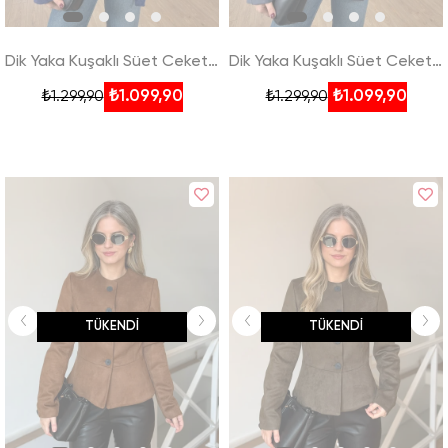
Dik Yaka Kuşaklı Süet Ceket - Lacivert
Dik Yaka Kuşaklı Süet Ceket - Füme
₺1.099,90
₺1.099,90
₺1.299,90
₺1.299,90
TÜKENDI
TÜKENDI