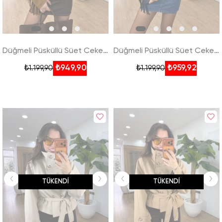
Düğmeli Püsküllü Süet Ceket - Taba
Düğmeli Püsküllü Süet Ceket - Lacivert
₺949,90
₺959,92
₺1.199,90
₺1.199,90
TÜKENDI
TÜKENDI