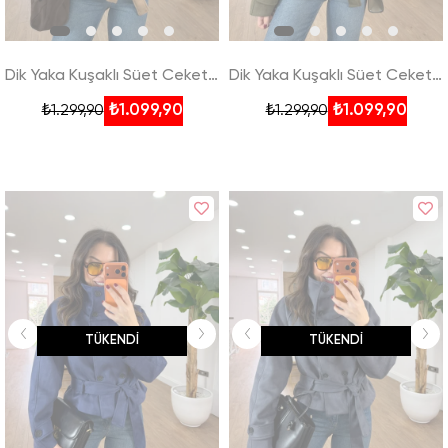
Dik Yaka Kuşaklı Süet Ceket - Sütlü Kahve
Dik Yaka Kuşaklı Süet Ceket - Haki
₺1.099,90
₺1.099,90
₺1.299,90
₺1.299,90
TÜKENDI
TÜKENDI