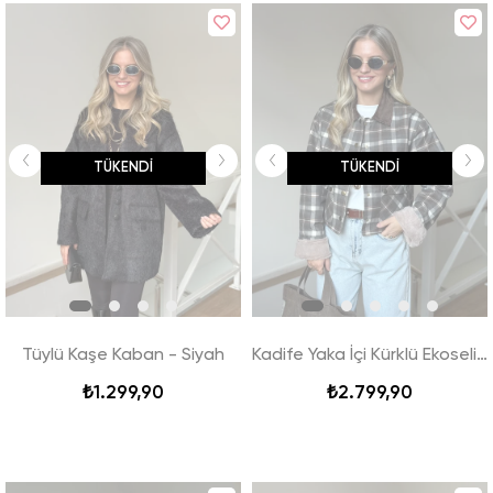
TÜKENDI
TÜKENDI
Tüylü Kaşe Kaban - Siyah
Kadife Yaka İçi Kürklü Ekoseli Ceket - Haki
₺1.299,90
₺2.799,90