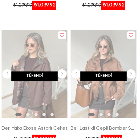
₺1.039,92
₺1.039,92
₺1.299,90
₺1.299,90
TÜKENDI
TÜKENDI
Deri Yaka Ekose Astarlı Ceket
Beli Lastikli Cepli Bomber Süet Ceket - Taba