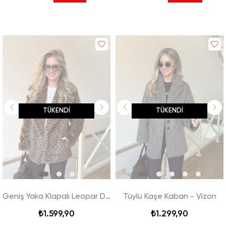
TÜKENDI
TÜKENDI
Geniş Yaka Klapalı Leopar Dolgun Kürk Kaban
Tüylü Kaşe Kaban - Vizon
₺1.599,90
₺1.299,90