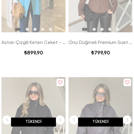
Astarı Çizgili Keten Ceket - Mavi
Önü Düğmeli Premium Süet Ceket - Kahverengi
₺899,90
₺799,90
TÜKENDI
TÜKENDI