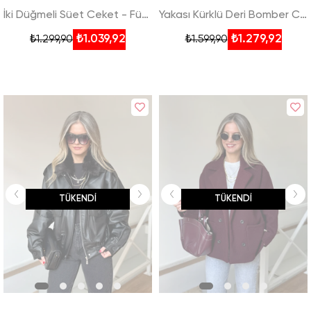
İki Düğmeli Süet Ceket - Füme
Yakası Kürklü Deri Bomber Ceket - Kahverengi
₺1.039,92
₺1.279,92
₺1.299,90
₺1.599,90
TÜKENDI
TÜKENDI