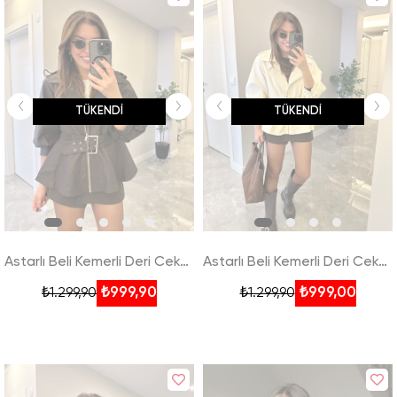
TÜKENDI
TÜKENDI
Astarlı Beli Kemerli Deri Ceket - Kahveregi
Astarlı Beli Kemerli Deri Ceket - Ekru
₺999,90
₺999,00
₺1.299,90
₺1.299,90