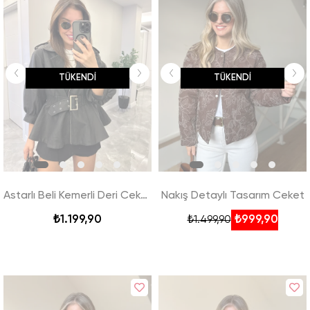
TÜKENDI
TÜKENDI
Astarlı Beli Kemerli Deri Ceket - Siyah
Nakış Detaylı Tasarım Ceket
₺1.199,90
₺999,90
₺1.499,90