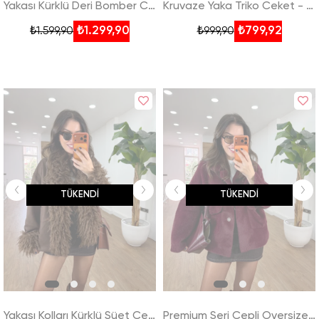
Yakası Kürklü Deri Bomber Ceket - Siyah
Kruvaze Yaka Triko Ceket - Bordo
₺1.299,90
₺799,92
₺1.599,90
₺999,90
TÜKENDI
TÜKENDI
Yakası Kolları Kürklü Süet Ceket
Premium Seri Cepli Oversize Kürk - Bordo