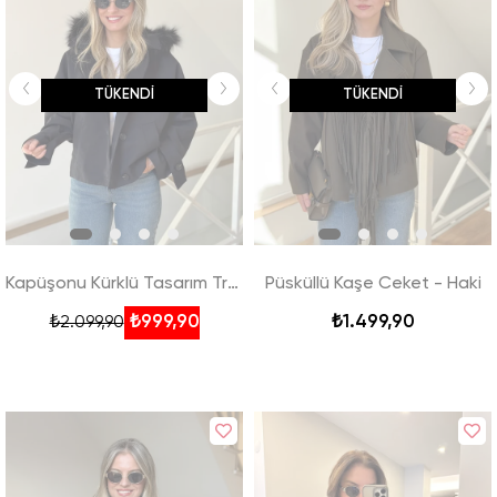
TÜKENDI
TÜKENDI
Kapüşonu Kürklü Tasarım Trenç - Siyah
Püsküllü Kaşe Ceket - Haki
₺999,90
₺1.499,90
₺2.099,90