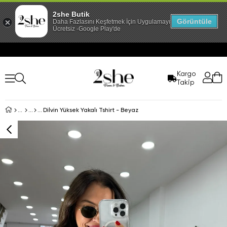
2she Butik
Görüntüle
Daha Fazlasını Keşfetmek İçin Uygulamayı İndir!
Ücretsiz -Google Play'de
Kargo
Takip
Dilvin Yüksek Yakalı Tshirt - Beyaz