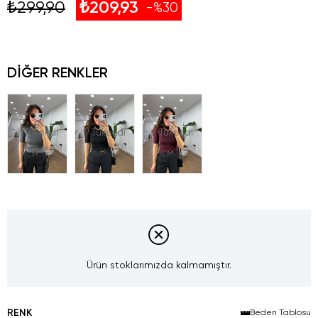
₺299,90
₺209,93
30
DIĞER RENKLER
Tükendi
Tükendi
Tükendi
Ürün stoklarımızda kalmamıştır.
RENK
Beden Tablosu