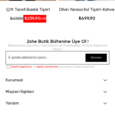
Çift Tarafı Baskılı Tişört
Dilvin Yarasa Kol Tişört-Kahve
₺259,90
₺499,90
₺419,90
%38
2she Butik Bültenine Üye Ol !
Bültenimize Üye Olun ! Tüm İndirim ve Fırsatlardan İlk Sizin Haberiniz
Olsun !
Gönder
Üyelik koşullarını
ve
kişisel verilerimin
korunmasını kabul ediyorum.
Kurumsal
Müşteri İlişkileri
Yardım