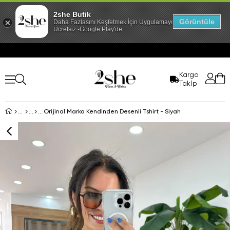
2she Butik
Görüntüle
Daha Fazlasını Keşfetmek İçin Uygulamayı İndir!
Ücretsiz -Google Play'de
Kargo
Takip
Orijinal Marka Kendinden Desenli Tshirt - Siyah