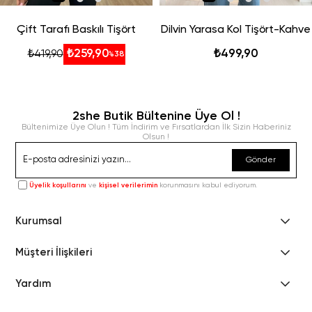
Çift Tarafı Baskılı Tişört
Dilvin Yarasa Kol Tişört-Kahve
₺259,90
₺499,90
₺419,90
%38
2she Butik Bültenine Üye Ol !
Bültenimize Üye Olun ! Tüm İndirim ve Fırsatlardan İlk Sizin Haberiniz
Olsun !
Gönder
Üyelik koşullarını
ve
kişisel verilerimin
korunmasını kabul ediyorum.
Kurumsal
Müşteri İlişkileri
Yardım