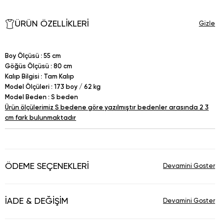
ÜRÜN ÖZELLIKLERI
Boy Ölçüsü : 55 cm
Göğüs Ölçüsü : 80 cm
Kalıp Bilgisi : Tam Kalıp
Model Ölçüleri : 173 boy / 62 kg
Model Beden : S beden
Ürün ölçülerimiz S bedene göre yazılmıştır bedenler arasında 2 3
cm fark bulunmaktadır
ÖDEME SEÇENEKLERI
İADE & DEĞIŞIM