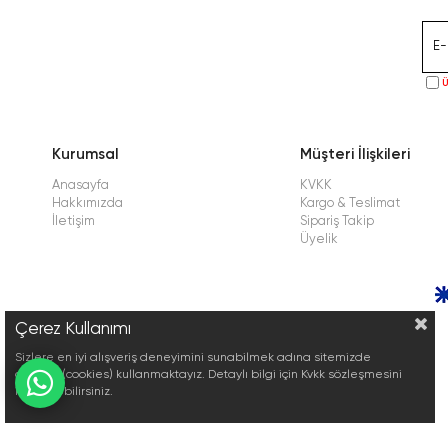
Ü
Kurumsal
Müşteri İlişkileri
Anasayfa
KVKK
Hakkımızda
Kargo & Teslimat
İletişim
Sipariş Takip
Üyelik
Çerez Kullanımı
Sizlere en iyi alışveriş deneyimini sunabilmek adına sitemizde
çerezler(cookies) kullanmaktayız. Detaylı bilgi için Kvkk sözleşmesini
inceleyebilirsiniz.