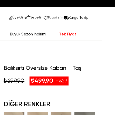
Kargo Takip
Üye Girişi
Sepetim
Favorilerim
Büyük Sezon İndirimi
Tek Fiyat
Balıksırtı Oversize Kaban - Taş
₺699,90
₺499,90
29
DIĞER RENKLER