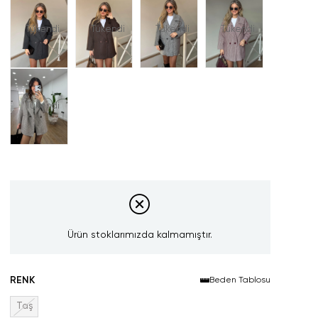
Tükendi
Tükendi
Tükendi
Tükendi
Tükendi
Ürün stoklarımızda kalmamıştır.
RENK
Beden Tablosu
Taş