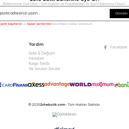
Bültenimize Üye Olun ! Tüm İndirim ve Fırsatlardan İlk Sizin Haberiniz Olsun !
Gönder
yelik koşullarını
ve
kişisel verilerimin
korunmasını kabul ediyorum.
Yardım
Facebook
İade & Değişim
Hesabım
Kargo Takibi
Sık Sorulan Sorular
© 2025
2shebutik.com
- Tüm Hakları Saklıdır.