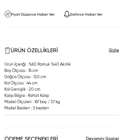
Fiyat Düşünce Haber Ver
Gelince Haber Ver
ÜRÜN ÖZELLIKLERI
Ürün İçeriği : %60 Pamuk %40 Akrilik
Boy Ölçüsü : 74 cm
Göğüs Ölçüsü : 120 cm
Kol Ölçüsü : 44 cm
Kol Genişlik : 20 cm
Kalıp Bilgisi : Rahat Kalıp
Model Ölçüleri : 167 boy / 57 kg
Model Beden : S beden
ÖDEME SEÇENEKLERI