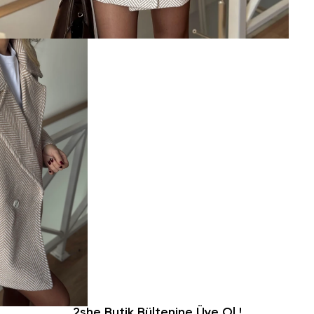
2she Butik Bültenine Üye Ol !