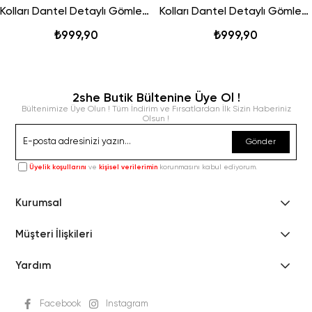
Kolları Dantel Detaylı Gömlek - Beyaz
Kolları Dantel Detaylı Gömlek - Siyah
₺999,90
₺999,90
2she Butik Bültenine Üye Ol !
Bültenimize Üye Olun ! Tüm İndirim ve Fırsatlardan İlk Sizin Haberiniz
Olsun !
Gönder
Üyelik koşullarını
ve
kişisel verilerimin
korunmasını kabul ediyorum.
Kurumsal
Müşteri İlişkileri
Yardım
Facebook
Instagram