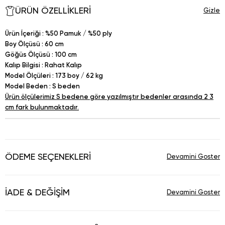
ÜRÜN ÖZELLIKLERI
Ürün İçeriği : %50 Pamuk / %50 ply
Boy Ölçüsü : 60 cm
Göğüs Ölçüsü : 100 cm
Kalıp Bilgisi : Rahat Kalıp
Model Ölçüleri : 173 boy / 62 kg
Model Beden : S beden
Ürün ölçülerimiz S bedene göre yazılmıştır bedenler arasında 2 3
cm fark bulunmaktadır.
ÖDEME SEÇENEKLERI
İADE & DEĞIŞIM