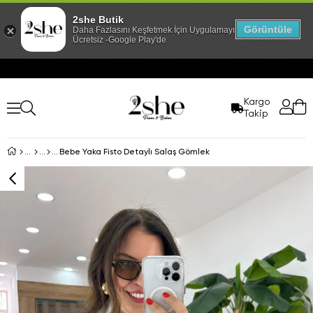
2she Butik
Görüntüle
Daha Fazlasını Keşfetmek İçin Uygulamayı İndir!
Ücretsiz -Google Play'de
Kargo
Takip
Bebe Yaka Fisto Detaylı Salaş Gömlek