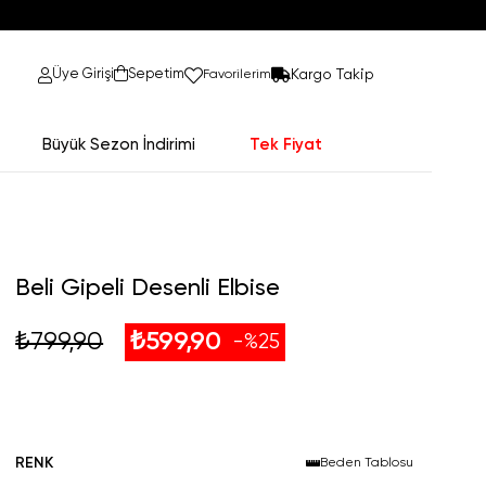
Kargo Takip
Üye Girişi
Sepetim
Favorilerim
Büyük Sezon İndirimi
Tek Fiyat
Beli Gipeli Desenli Elbise
₺799,90
₺599,90
25
RENK
Beden Tablosu