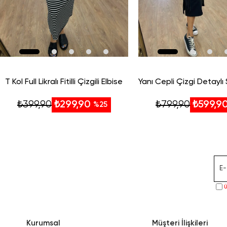
T Kol Full Likralı Fitilli Çizgili Elbise
₺399,90
₺799,90
₺299,90
₺599,9
%25
Ü
Kurumsal
Müşteri İlişkileri