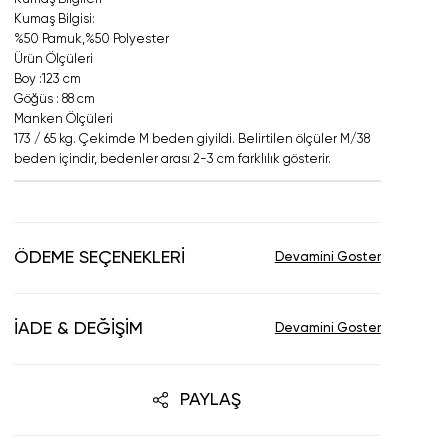
Kumaş Bilgisi:
%50 Pamuk,%50 Polyester
Ürün Ölçüleri
Boy :123 cm
Göğüs : 88 cm
Manken Ölçüleri
173 / 65 kg. Çekimde M beden giyildi. Belirtilen ölçüler M/38
beden içindir, bedenler arası 2-3 cm farklılık gösterir.
ÖDEME SEÇENEKLERI
İADE & DEĞIŞIM
PAYLAŞ