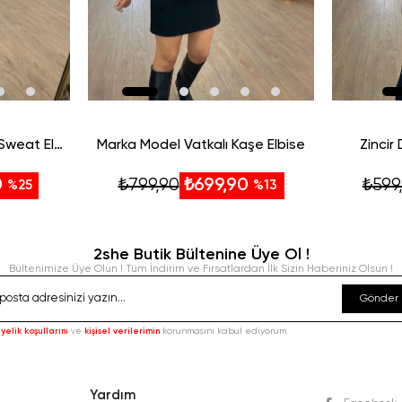
Yanı Cepli Çizgi Detaylı Sweat Elbise-Siyah
Marka Model Vatkalı Kaşe Elbise
Zincir
₺799,90
₺599
0
₺699,90
%25
%13
2she Butik Bültenine Üye Ol !
Bültenimize Üye Olun ! Tüm İndirim ve Fırsatlardan İlk Sizin Haberiniz Olsun !
Gönder
yelik koşullarını
ve
kişisel verilerimin
korunmasını kabul ediyorum.
Yardım