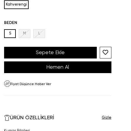
Kahverengi
BEDEN
S
M
L
Fiyat Düşünce Haber Ver
ÜRÜN ÖZELLIKLERI
Kumaş Bilgileri