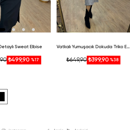
 Detaylı Sweat Elbise
Vatkalı Yumuşacık Dokuda Triko Elbise-Gri
,90
₺649,90
₺499,90
₺399,90
%17
%38