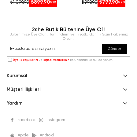
₺899,90
₺799,90
₺1.099,90
₺999,90
%18
%20
2she Butik Bültenine Üye Ol !
Bültenimize Üye Olun ! Tüm İndirim ve Fırsatlardan İlk Sizin Haberiniz
Olsun !
Gönder
Üyelik koşullarını
ve
kişisel verilerimin
korunmasını kabul ediyorum.
Kurumsal
Müşteri İlişkileri
Yardım
Facebook
Instagram
Apple
Android