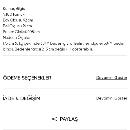
Kumaş Bilgisi:
%100 Pamuk
Boy Ölçüsü:92 cm
Bel Ölçüsü:76 cm
Basen Ölçüsü:108 cm
Modelin Ölçüleri
173 cm 65 kg çekimde 38/M beden giyildi.Belirtilen ölçüler 38/M beden
içindir. Bedenler arası 2-3 cm değişiklik gösterebilir.
ÖDEME SEÇENEKLERI
İADE & DEĞIŞIM
PAYLAŞ