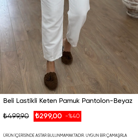
Beli Lastikli Keten Pamuk Pantolon-Beyaz
₺499,90
₺299,00
40
ÜRÜN İÇERİSİNDE ASTAR BULUNMAMAKTADIR. UYGUN BİR ÇAMAŞIRLA