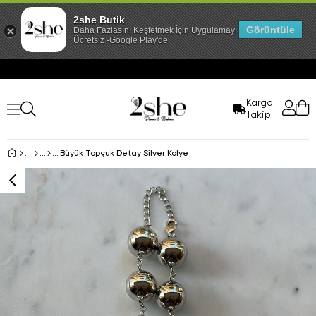
2she Butik
Görüntüle
Daha Fazlasını Keşfetmek İçin Uygulamayı İndir!
Ücretsiz -Google Play'de
Kargo
Takip
Büyük Topçuk Detay Silver Kolye