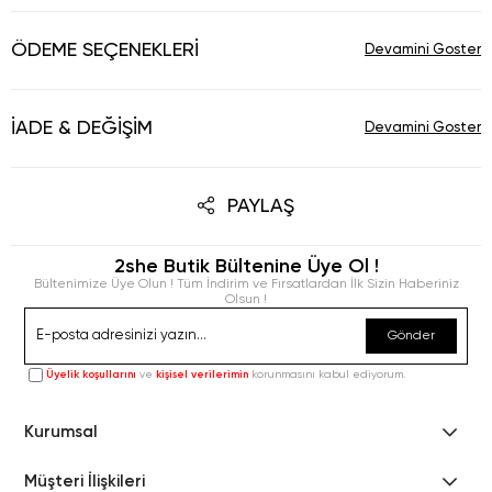
ÖDEME SEÇENEKLERI
İADE & DEĞIŞIM
PAYLAŞ
2she Butik Bültenine Üye Ol !
Bültenimize Üye Olun ! Tüm İndirim ve Fırsatlardan İlk Sizin Haberiniz
Olsun !
Gönder
Üyelik koşullarını
ve
kişisel verilerimin
korunmasını kabul ediyorum.
Kurumsal
Müşteri İlişkileri