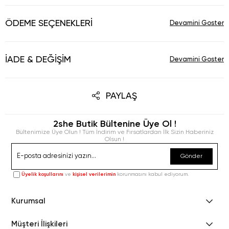
ÖDEME SEÇENEKLERI
İADE & DEĞIŞIM
PAYLAŞ
2she Butik Bültenine Üye Ol !
Bültenimize Üye Olun ! Tüm İndirim ve Fırsatlardan İlk Sizin Haberiniz
Olsun !
Gönder
Üyelik koşullarını
ve
kişisel verilerimin
korunmasını kabul ediyorum.
Kurumsal
Müşteri İlişkileri