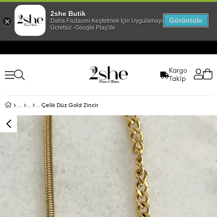
2she Butik
Görüntüle
Daha Fazlasını Keşfetmek İçin Uygulamayı İndir!
Ücretsiz -Google Play'de
Kargo
Takip
Çelik Düz Gold Zincir