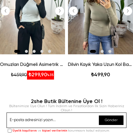
Omuzları Düğmeli Asimetrik Bluz
Dilvin Kayık Yaka Uzun Kol Basic - Haki
₺299,90
₺499,90
₺459,90
%35
2she Butik Bültenine Üye Ol !
Bültenimize Üye Olun ! Tüm İndirim ve Fırsatlardan İlk Sizin Haberiniz
Olsun !
Gönder
Üyelik koşullarını
ve
kişisel verilerimin
korunmasını kabul ediyorum.