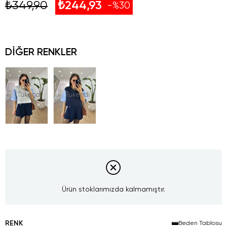
₺349,90
₺244,93
30
DIĞER RENKLER
Tükendi
Tükendi
Ürün stoklarımızda kalmamıştır.
RENK
Beden Tablosu