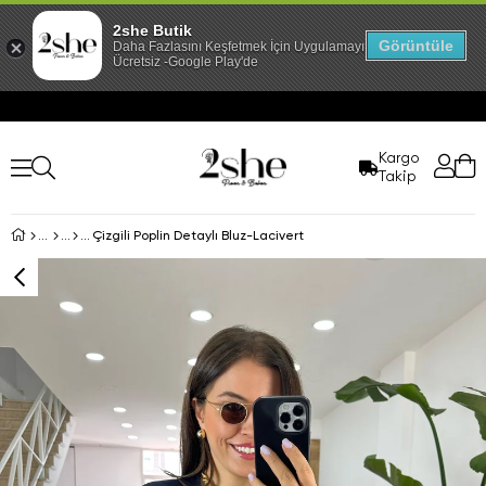
2she Butik
Görüntüle
Daha Fazlasını Keşfetmek İçin Uygulamayı İndir!
Ücretsiz -Google Play'de
Kargo
Takip
Çizgili Poplin Detaylı Bluz-Lacivert