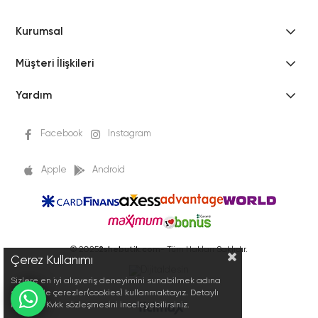
Kurumsal
Müşteri İlişkileri
Yardım
Facebook
Instagram
Apple
Android
© 2025
2shebutik.com
- Tüm Hakları Saklıdır.
Çerez Kullanımı
Sizlere en iyi alışveriş deneyimini sunabilmek adına
sitemizde çerezler(cookies) kullanmaktayız. Detaylı
bilgi için Kvkk sözleşmesini inceleyebilirsiniz.