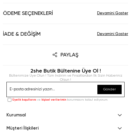
ÖDEME SEÇENEKLERI
İADE & DEĞIŞIM
PAYLAŞ
2she Butik Bültenine Üye Ol !
Bültenimize Üye Olun ! Tüm İndirim ve Fırsatlardan İlk Sizin Haberiniz
Olsun !
Gönder
Üyelik koşullarını
ve
kişisel verilerimin
korunmasını kabul ediyorum.
Kurumsal
Müşteri İlişkileri