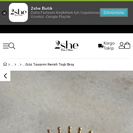
2she Butik
Görüntüle
Daha Fazlasını Keşfetmek İçin Uygulamayı İndir!
Ücretsiz -Google Play'de
Kargo
Takip
Göz Tasarım Renkli Taşlı Broş