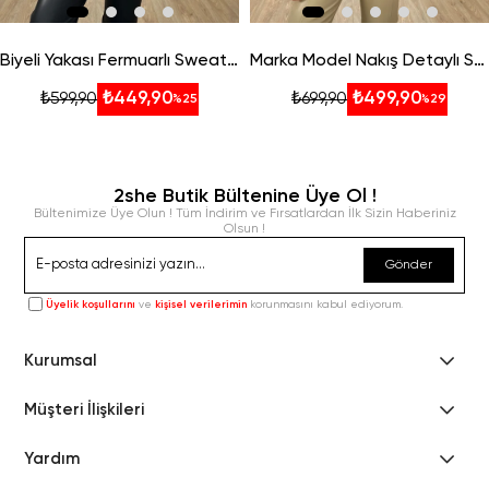
Biyeli Yakası Fermuarlı Sweatshirt
Marka Model Nakış Detaylı Sweatshirt-Kahverengi
₺449,90
₺499,90
₺599,90
₺699,90
%25
%29
2she Butik Bültenine Üye Ol !
Bültenimize Üye Olun ! Tüm İndirim ve Fırsatlardan İlk Sizin Haberiniz
Olsun !
Gönder
Üyelik koşullarını
ve
kişisel verilerimin
korunmasını kabul ediyorum.
Kurumsal
Müşteri İlişkileri
Yardım