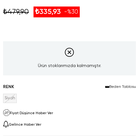
₺479,90
₺335,93
30
Ürün stoklarımızda kalmamıştır.
RENK
Beden Tablosu
Siyah
Fiyat Düşünce Haber Ver
Gelince Haber Ver