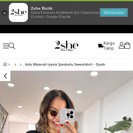
2she Butik
Görüntüle
Daha Fazlasını Keşfetmek İçin Uygulamayı İndir!
Ücretsiz -Google Play'de
Kargo
Takip
Kolu Ribanalı İçerisi Şardonlu Sweatshirt - Siyah