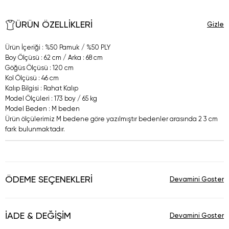
ÜRÜN ÖZELLIKLERI
Ürün İçeriği : %50 Pamuk / %50 PLY
Boy Ölçüsü : 62 cm / Arka : 68 cm
Göğüs Ölçüsü : 120 cm
Kol Ölçüsü : 46 cm
Kalıp Bilgisi : Rahat Kalıp
Model Ölçüleri : 173 boy / 65 kg
Model Beden : M beden
Ürün ölçülerimiz M bedene göre yazılmıştır bedenler arasında 2 3 cm
fark bulunmaktadır.
ÖDEME SEÇENEKLERI
İADE & DEĞIŞIM