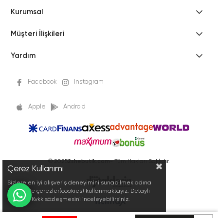
Kurumsal
Müşteri İlişkileri
Yardım
Facebook
Instagram
Apple
Android
© 2025
2shebutik.com
- Tüm Hakları Saklıdır.
Çerez Kullanımı
Sizlere en iyi alışveriş deneyimini sunabilmek adına
sitemizde çerezler(cookies) kullanmaktayız. Detaylı
bilgi için Kvkk sözleşmesini inceleyebilirsiniz.