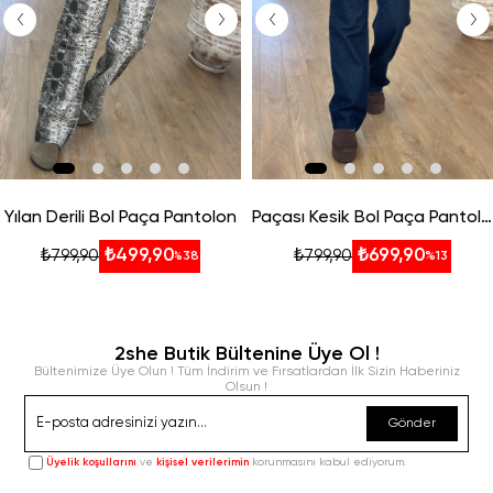
Yılan Derili Bol Paça Pantolon
Paçası Kesik Bol Paça Pantolon - Koyu Lacivert
₺499,90
₺699,90
₺799,90
₺799,90
%38
%13
2she Butik Bültenine Üye Ol !
Bültenimize Üye Olun ! Tüm İndirim ve Fırsatlardan İlk Sizin Haberiniz
Olsun !
Gönder
Üyelik koşullarını
ve
kişisel verilerimin
korunmasını kabul ediyorum.