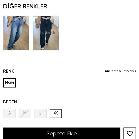
DIĞER RENKLER
Tükendi
RENK
Beden Tablosu
Mavi
BEDEN
S
M
L
XS