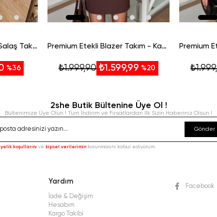
Beli İp Bağlamalı Keten Salaş Takım-Taba
Premium Etekli Blazer Takım - Kahverengi
₺1.999,90
₺1.999
0
₺1.599,99
%36
%20
2she Butik Bültenine Üye Ol !
Bültenimize Üye Olun ! Tüm İndirim ve Fırsatlardan İlk Sizin Haberiniz Olsun !
Gönder
yelik koşullarını
ve
kişisel verilerimin
korunmasını kabul ediyorum.
Yardım
Facebook
İade & Değişim
Hesabım
Kargo Takibi