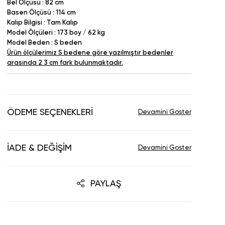
Bel Ölçüsü : 82 cm
Basen Ölçüsü : 114 cm
Kalıp Bilgisi : Tam Kalıp
Model Ölçüleri : 173 boy / 62 kg
Model Beden : S beden
Ürün ölçülerimiz S bedene göre yazılmıştır bedenler
arasında 2 3 cm fark bulunmaktadır.
ÖDEME SEÇENEKLERI
İADE & DEĞIŞIM
PAYLAŞ