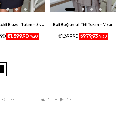
Premium Etekli Blazer Takım - Siyah
Beli Bağlamalı Tiril Takım - Vizon
,90
₺1.399,90
₺1.599,90
₺979,93
%20
%30
Instagram
Apple
Android