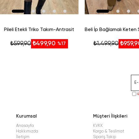
Pileli Etekli Triko Takım-Antrasit
₺599,90
₺1.499,90
₺499,90
₺959,9
%17
Ü
Kurumsal
Müşteri İlişkileri
Anasayfa
KVKK
Hakkımızda
Kargo & Teslimat
İletişim
Sipariş Takip