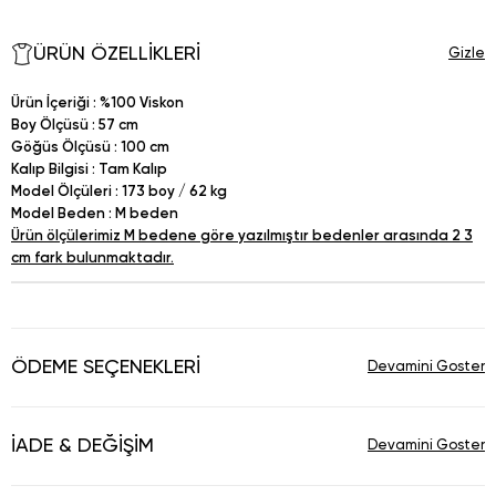
ÜRÜN ÖZELLIKLERI
Ürün İçeriği : %100 Viskon
Boy Ölçüsü : 57 cm
Göğüs Ölçüsü : 100 cm
Kalıp Bilgisi : Tam Kalıp
Model Ölçüleri : 173 boy / 62 kg
Model Beden : M beden
Ürün ölçülerimiz M bedene göre yazılmıştır bedenler arasında 2 3
cm fark bulunmaktadır.
ÖDEME SEÇENEKLERI
İADE & DEĞIŞIM