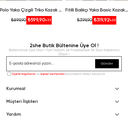
Polo Yaka Çizgili Triko Kazak - Koyu Kahve
Fitilli Balıkçı Yaka Basic Kazak - Kırmızı
₺599,90
₺319,92
₺899,90
₺399,90
%33
%20
2she Butik Bültenine Üye Ol !
Bültenimize Üye Olun ! Tüm İndirim ve Fırsatlardan İlk Sizin Haberiniz
Olsun !
Gönder
Üyelik koşullarını
ve
kişisel verilerimin
korunmasını kabul ediyorum.
Kurumsal
Müşteri İlişkileri
Yardım