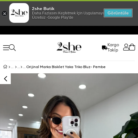
2she Butik
Görüntüle
Daha Fazlasını Keşfetmek İçin Uygulamayı İndir!
Ücretsiz -Google Play'de
Kargo
Takip
Orijinal Marka Bisiklet Yaka Triko Bluz- Pembe