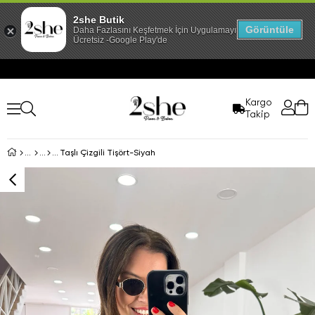
2she Butik
Görüntüle
Daha Fazlasını Keşfetmek İçin Uygulamayı İndir!
Ücretsiz -Google Play'de
Kargo
Takip
Taşlı Çizgili Tişört-Siyah