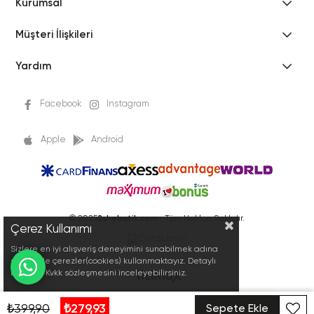
Kurumsal
Müşteri İlişkileri
Yardım
Facebook
Instagram
Apple
Android
© 2025
2shebutik.com
- Tüm Hakları Saklıdır.
Çerez Kullanımı
Sizlere en iyi alışveriş deneyimini sunabilmek adına
sitemizde çerezler(cookies) kullanmaktayız. Detaylı
bilgi için Kvkk sözleşmesini inceleyebilirsiniz.
₺399,90
₺279,93