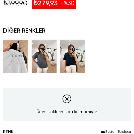
₺399,90
₺279,93
30
DIĞER RENKLER
Tükendi
Tükendi
Tükendi
Ürün stoklarımızda kalmamıştır.
RENK
Beden Tablosu