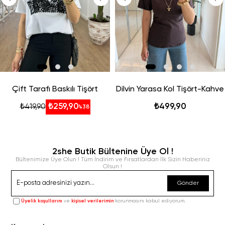
Çift Tarafı Baskılı Tişört
Dilvin Yarasa Kol Tişört-Kahve
₺259,90
₺499,90
₺419,90
%38
2she Butik Bültenine Üye Ol !
Bültenimize Üye Olun ! Tüm İndirim ve Fırsatlardan İlk Sizin Haberiniz
Olsun !
Gönder
Üyelik koşullarını
ve
kişisel verilerimin
korunmasını kabul ediyorum.