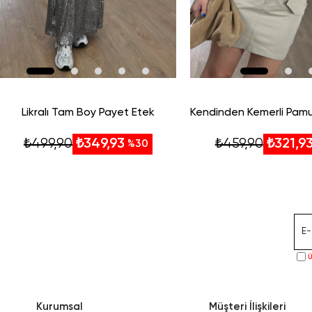
Likralı Tam Boy Payet Etek
₺499,90
₺459,90
₺349,93
₺321,9
%30
Ü
Kurumsal
Müşteri İlişkileri