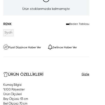
Ürün stoklarımızda kalmamıştır.
RENK
Beden Tablosu
Siyah
Fiyat Düşünce Haber Ver
Gelince Haber Ver
ÜRÜN ÖZELLIKLERI
Kumaş Bilgisi
%100 Polyester
Ürün Ölçüleri
Boy Ölçüsü :93 cm
Bel Ölçüsü 70:cm