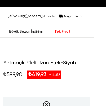
Kargo Takip
Üye Girişi
Sepetim
Favorilerim
Büyük Sezon İndirimi
Tek Fiyat
Yırtmaçlı Pileli Uzun Etek-Siyah
₺599,90
₺419,93
30