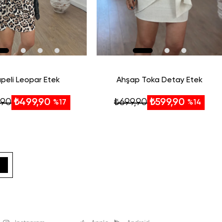
peli Leopar Etek
Ahşap Toka Detay Etek
,90
₺699,90
₺499,90
₺599,90
%17
%14