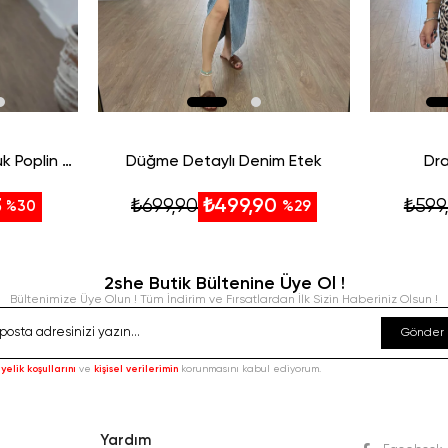
Kendinden Kemerli Pamuk Poplin Etek-Taş
Düğme Detaylı Denim Etek
Dra
₺699,90
₺599
3
₺499,90
%30
%29
2she Butik Bültenine Üye Ol !
Bültenimize Üye Olun ! Tüm İndirim ve Fırsatlardan İlk Sizin Haberiniz Olsun !
Gönder
yelik koşullarını
ve
kişisel verilerimin
korunmasını kabul ediyorum.
Yardım